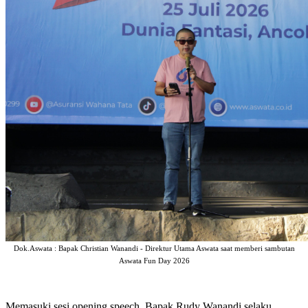
Dok.Aswata : Bapak Christian Wanandi - Direktur Utama Aswata saat memberi sambutan
Aswata Fun Day 2026
Memasuki sesi opening speech, Bapak Rudy Wanandi selaku