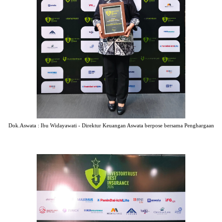
Dok.Aswata : Ibu Widayawati - Direktur Keuangan Aswata berpose bersama Penghargaan