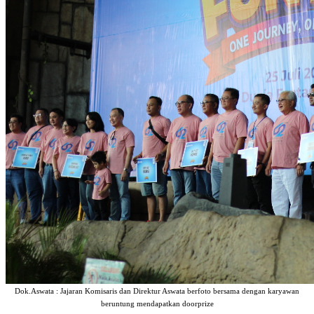
Dok.Aswata : Jajaran Komisaris dan Direktur Aswata berfoto bersama dengan karyawan
beruntung mendapatkan doorprize