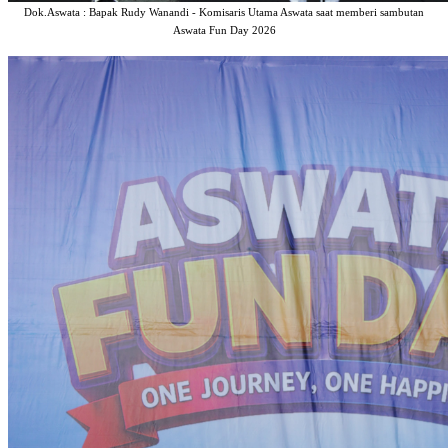
Dok.Aswata : Bapak Rudy Wanandi - Komisaris Utama Aswata saat memberi sambutan
Aswata Fun Day 2026