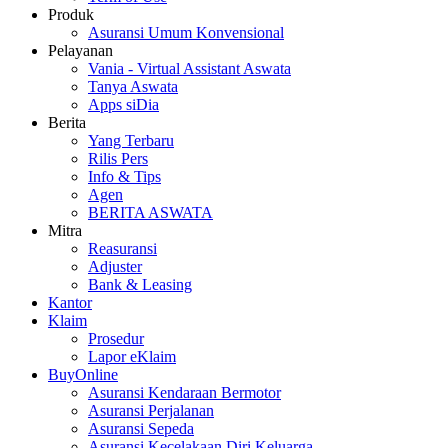
Produk
Asuransi Umum Konvensional
Pelayanan
Vania - Virtual Assistant Aswata
Tanya Aswata
Apps siDia
Berita
Yang Terbaru
Rilis Pers
Info & Tips
Agen
BERITA ASWATA
Mitra
Reasuransi
Adjuster
Bank & Leasing
Kantor
Klaim
Prosedur
Lapor eKlaim
BuyOnline
Asuransi Kendaraan Bermotor
Asuransi Perjalanan
Asuransi Sepeda
Asuransi Kecelakaan Diri Keluarga