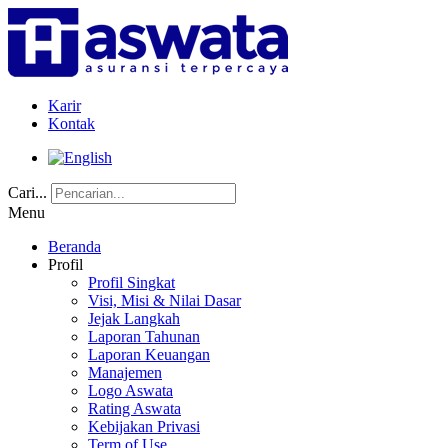
Karir
Kontak
Cari...
Menu
Beranda
Profil
Profil Singkat
Visi, Misi & Nilai Dasar
Jejak Langkah
Laporan Tahunan
Laporan Keuangan
Manajemen
Logo Aswata
Rating Aswata
Kebijakan Privasi
Term of Use