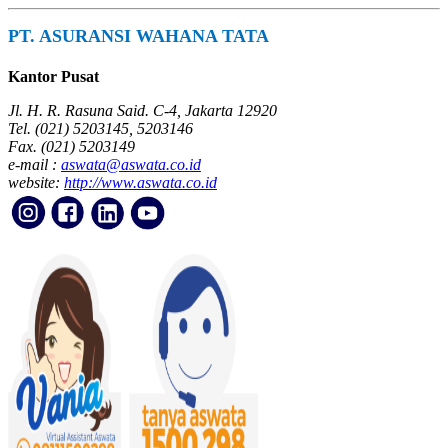
PT. ASURANSI WAHANA TATA
Kantor Pusat
Jl. H. R. Rasuna Said. C-4, Jakarta 12920
Tel. (021) 5203145, 5203146
Fax. (021) 5203149
e-mail :
aswata@aswata.co.id
website:
http://www.aswata.co.id