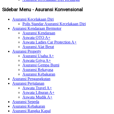
Sidebar Menu - Asuransi Konvensional
Asuransi Kecelakaan Diri
Polis Standar Asuransi Kecelakaan Diri
Asuransi Kendaraan Bermotor
Asuransi Kendaraan
Aswata OTO A+
Aswata Ladies Car Protection A+
Asuransi Alat Berat
Asuransi Property
Asuransi Usaha A+
Aswata Griya A+
Asuransi Gempa Bumi
Asuransi Rekayasa
Asuransi Kebakaran
Asuransi Pengangkutan
Asuransi Perjalanan
Aswata Travel A+
Aswata Liburan A+
Aswata Mudik A+
Asuransi Sepeda
Asuransi Kebakaran
Asuransi Rangka Kapal