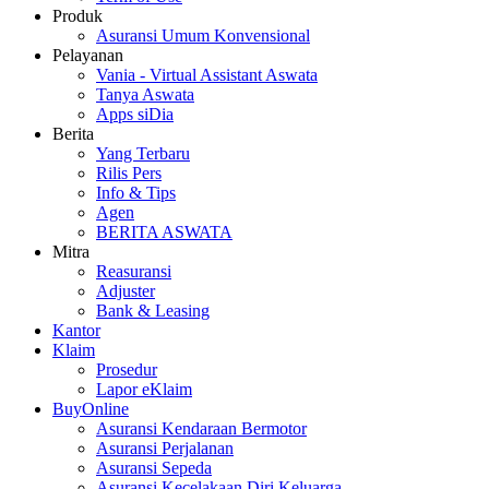
Produk
Asuransi Umum Konvensional
Pelayanan
Vania - Virtual Assistant Aswata
Tanya Aswata
Apps siDia
Berita
Yang Terbaru
Rilis Pers
Info & Tips
Agen
BERITA ASWATA
Mitra
Reasuransi
Adjuster
Bank & Leasing
Kantor
Klaim
Prosedur
Lapor eKlaim
BuyOnline
Asuransi Kendaraan Bermotor
Asuransi Perjalanan
Asuransi Sepeda
Asuransi Kecelakaan Diri Keluarga