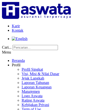
Karir
Kontak
Cari...
Menu
Beranda
Profil
Profil Singkat
Visi, Misi & Nilai Dasar
Jejak Langkah
Laporan Tahunan
Laporan Keuangan
Manajemen
Logo Aswata
Rating Aswata
Kebijakan Privasi
Term of Use